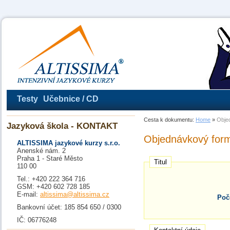
Testy
Učebnice / CD
Cesta k dokumentu:
Home
»
Obje
Jazyková škola - KONTAKT
Objednávkový form
ALTISSIMA jazykové kurzy s.r.o.
Anenské nám. 2
Praha 1 - Staré Město
Titul
110 00
Tel.: +420 222 364 716
GSM: +420 602 728 185
E-mail:
altissima@altissima.cz
Poč
Bankovní účet: 185 854 650 / 0300
IČ: 06776248